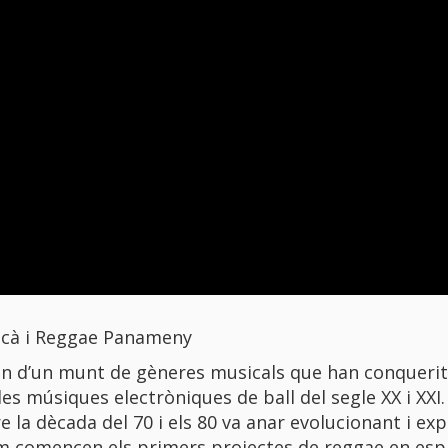
aicà i Reggae Panameny
igen d’un munt de gèneres musicals que han conquerit
les músiques electròniques de ball del segle XX i XXI.
e la dècada del 70 i els 80 va anar evolucionant i ex
com comencen els primers projectes de reggae en esp