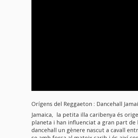
Orígens del Reggaeton : Dancehall Jam
Jamaica, la petita illa caribenya és or
planeta i han influenciat a gran part de 
dancehall un gènere nascut a cavall entr
se amb força al mateix carib i és així 