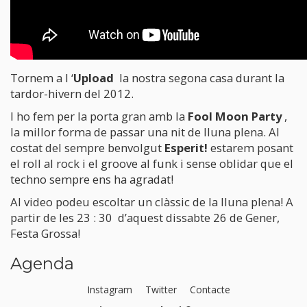
Tornem a l ‘
Upload
la nostra segona casa durant la
tardor-hivern del 2012.
I ho fem per la porta gran amb la
Fool Moon Party
,
la millor forma de passar una nit de lluna plena. Al
costat del sempre benvolgut
Esperit!
estarem posant
el roll al rock i el groove al funk i sense oblidar que el
techno sempre ens ha agradat!
Al video podeu escoltar un clàssic de la lluna plena! A
partir de les 23 : 30 d’aquest dissabte 26 de Gener,
Festa Grossa!
Agenda
Instagram
Twitter
Contacte