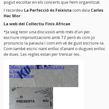
pogut escoltar en els concerts que hem organiitzat.
I recordeu
La Perfecció és Feixista
com deia
Carles
Hac Mor
La web del Col·lectiu Finis Africae
*Ja vaig tenir una discussió amb més d’un per
escriure improvitzacions amb TZ però és com jo
pronuncio la paraula i com em vé de gust escriure-la.
Com també escric nant enlloc d’anant o dugues enlloc
de dues. Les regles estan per trencar-les.