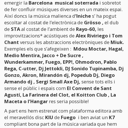
emergir la
Barcelona musical soterrada
i sobretot
de fer confluïr músiques diverses en un mateix espai.
Així doncs la música malienca d
‘Iniche
s’ ha pogut
escoltar al costat de l’electrònica de
Grösso
,
el dub
de
STA
al costat de l’ambient de
Rayo-60,
les
improvitzacions* acústiques de
Alex Riviriego i Tom
Chant
versus les abstraccions electròniques de
Miuk.
Exemples els que s’afegeixen :
Mdou Moctar, Hagal,
Medio Mentira, Jacco + De Sucre ,
Wunderkammer, Fuego, EPP!, Ohmodron, Pablo
Rega, C-utter, Dj Jettokli, DJ Sonido Tupinamba, Dj
Gonzo, Akron, Mirandón dj, Popedub Dj, Diego
Armando dj , Sergi Small Axe Dj,
sense tots ells i
sense el públic i espais com
El Convent de Sant
Agustí, La Farinera del Clot, el Koitton Club , La
Maceta o l’Hangar
res seria possible!
A part ens hem estrenat com plataforma editora amb
el meravellós disc
KIU
de
Fuego
i ben aviat un
K7
compliant bona part de la música variada que hem