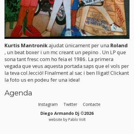
Kurtis Mantronik
ajudat únicament per una
Roland
, un beat boxer i un mc creant un
pepino
. Un LP que
sona tant fresc com ho feia el 1986. La primera
vegada que veus aquesta portada saps que el vols per
la teva col.lecció! Finalment al sac i ben lligat! Clickant
la foto us en podeu fer una idea!
Agenda
Instagram
Twitter
Contacte
Diego Armando Dj ©2026
website by
Pablo Volt