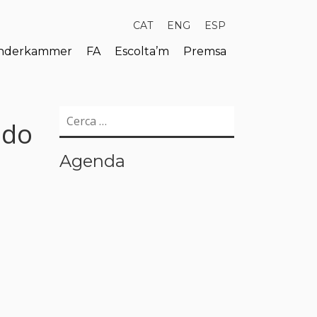
CAT
ENG
ESP
derkammer
FA
Escolta’m
Premsa
Cerca:
ndo
Agenda