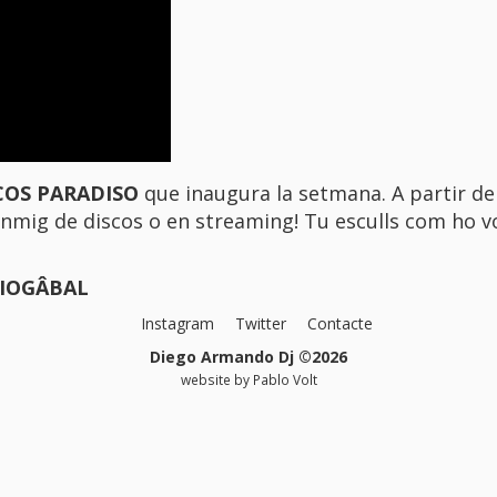
COS PARADISO
que inaugura la setmana. A partir de 
 enmig de discos o en
streaming!
Tu esculls com ho v
IOGÂBAL
Instagram
Twitter
Contacte
Diego Armando Dj ©2026
website by
Pablo Volt