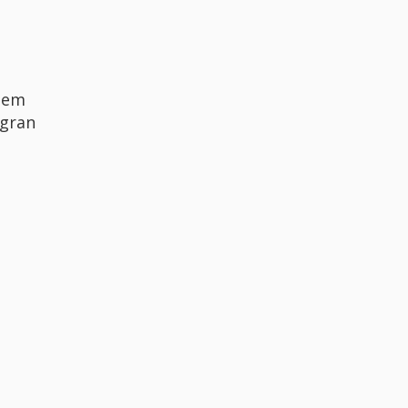
em
 gran