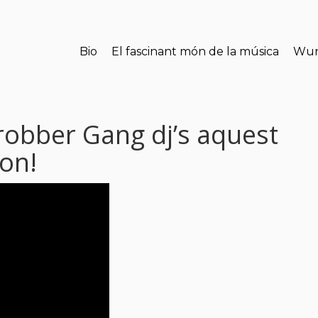
Bio
El fascinant món de la música
Wun
robber Gang dj’s aquest
ton!