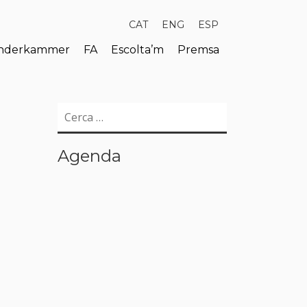
CAT
ENG
ESP
derkammer
FA
Escolta’m
Premsa
Cerca:
Agenda