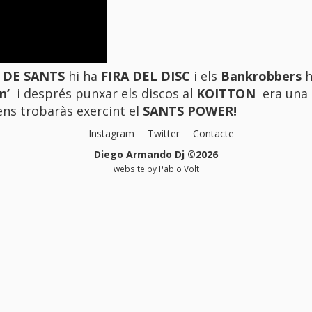
 DE SANTS
hi ha
FIRA DEL DISC
i els
Bankrobbers
h
n’
i després punxar els discos al
KOITTON
era una
 ens trobaràs exercint el
SANTS POWER!
Instagram
Twitter
Contacte
Diego Armando Dj ©2026
website by
Pablo Volt