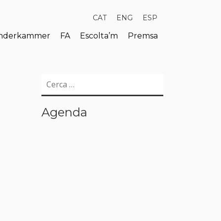
CAT
ENG
ESP
derkammer
FA
Escolta’m
Premsa
Cerca:
Agenda