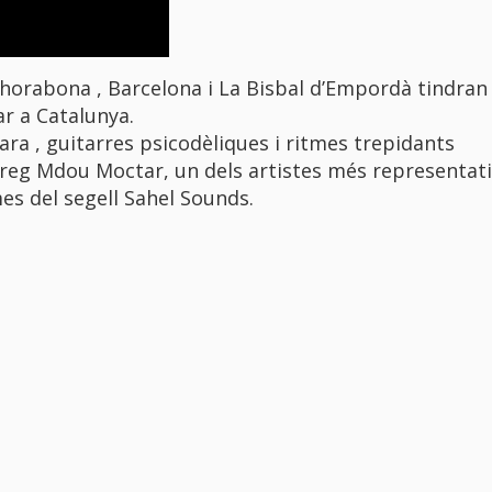
nhorabona , Barcelona i La Bisbal d’Empordà tindran 
ar a Catalunya.
hara , guitarres psicodèliques i ritmes trepidants
uareg Mdou Moctar, un dels artistes més representati
es del segell Sahel Sounds.​