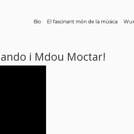
Bio
El fascinant món de la música
Wun
mando i Mdou Moctar!