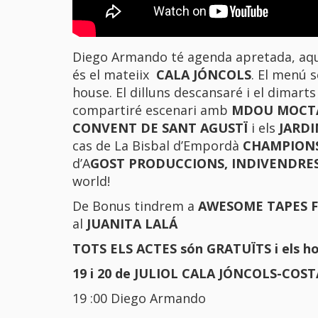
Diego Armando té agenda apretada, aques
és el mateiix
CALA JÓNCOLS
. El menú 
house.
El dilluns descansaré i el dimarts
compartiré escenari amb
MDOU MOCT
CONVENT DE SANT AGUSTÏ
i els
JARDI
cas de La Bisbal d’Empordà
CHAMPIONS
d’A
GOST PRODUCCIONS
,
INDIVENDRE
world!
De Bonus tindrem a
AWESOME TAPES F
al
JUANITA LALÁ
TOTS ELS ACTES són GRATUÏTS i els hor
19 i 20 de JULIOL CALA JÓNCOLS-COS
19 :00 Diego Armando