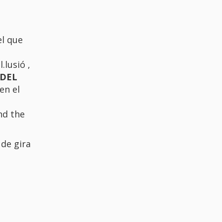
el que
.lusió ,
 DEL
en el
nd the
 de gira