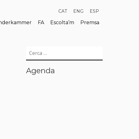
CAT
ENG
ESP
derkammer
FA
Escolta’m
Premsa
Cerca:
Agenda