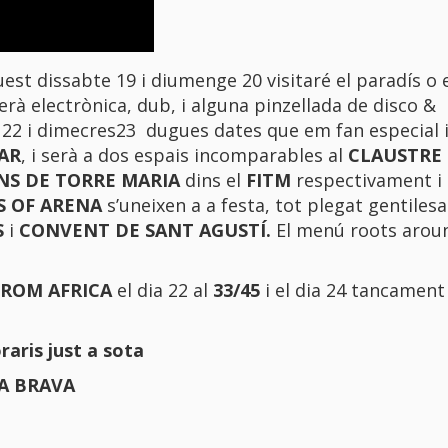
t dissabte 19 i diumenge 20 visitaré el paradís o 
serà electrònica,
dub
, i alguna pinzellada de
disco &
 22 i dimecres23 dugues dates que em fan especial il
AR
, i serà a dos espais incomparables al
CLAUSTRE
NS DE TORRE MARIA
dins el
FITM
respectivament i 
 OF ARENA
s’uneixen a a festa, tot plegat gentilesa
S
i
CONVENT DE SANT AGUSTÍ.
El menú roots arou
ROM AFRICA
el dia 22 al
33/45
i el dia 24 tancament
aris just a sota
TA BRAVA