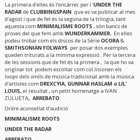
La primera d’elles és l’encàrrec per l ‘
UNDER THE
RADAR
de
CLUBBINGSPAIN
que es va publicar al mes
d’agost i que de fet és la segona de la trilogia, tant
aquesta com
MINIMALISME ROOTS
, són bancs de
proves del que fem amb
WUNDERKAMMER
.
En elles
podeu trobar com els discos de la Sèrie
OCORA
&
SMITHSONIAN FOLWAYS
per posar dos exemples
queden triturats a la mínima expressió . Per la tercera
de les sessions que de fet és la primera , la que ho va
originar tot podem escoltar com col.lisionen els
loops dels vinils de música tradicional amb la música
d’artistes com
DREXCYIA, GUNNAR HASLAM
o
LIL’
LOUIS
,
el resultat , un petit homenatge a
I
VAN
ZULUETA
,
ARREBATO
Ordre aconsellat d’audició
MINIMALISME ROOTS
UNDER THE RADAR
ARREBATO