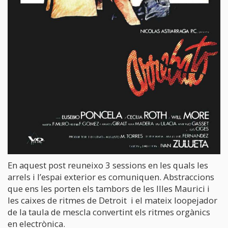
En aquest post reuneixo 3 sessions en les quals les
arrels i l’espai exterior es comuniquen. Abstraccions
que ens les porten els tambors de les Illes Maurici i
les caixes de ritmes de Detroit i el mateix loopejador
de la taula de mescla convertint els ritmes orgànics
en electrònica.