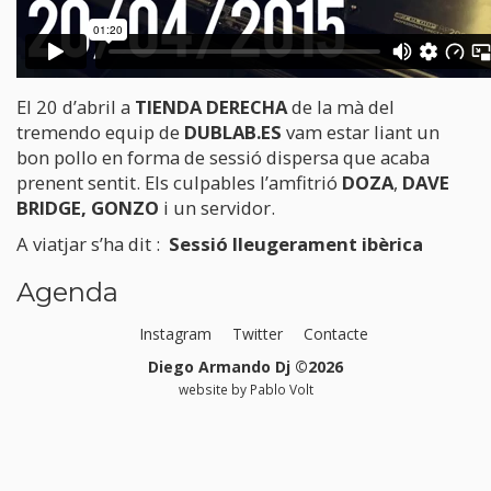
El 20 d’abril a
TIENDA DERECHA
de la mà del
tremendo equip de
DUBLAB.ES
vam estar liant un
bon pollo en forma de
sessió dispersa
que acaba
prenent sentit. Els culpables l’amfitrió
DOZA
,
DAVE
BRIDGE,
GONZO
i un servidor.
A viatjar s’ha dit :
Sessió lleugerament ibèrica
Agenda
Instagram
Twitter
Contacte
Diego Armando Dj ©2026
website by
Pablo Volt