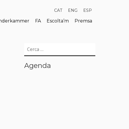
CAT
ENG
ESP
derkammer
FA
Escolta’m
Premsa
Cerca:
Agenda