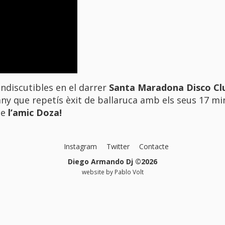
indiscutibles en el darrer
Santa Maradona Disco Cl
any que repetís èxit de ballaruca amb els seus 17 mi
de
l’amic Doza!
Instagram
Twitter
Contacte
Diego Armando Dj ©2026
website by
Pablo Volt