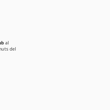
ub
al
nuts del