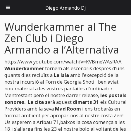
Diego Armando Dj
Wunderkammer al The
Zen Club i Diego
Armando a l’Alternativa
https://www.youtube.com/watch?v=KVBmeWAsRAA
Wunderkammer
tornem als escenaris després d’uns
quants dies recluïts a
La Isla
amb l’execepció de la
nostra incursió al Forn de Georgia Shoti, ben aviat
nou material a les vostres pantailes d’ordinador.
Mentrestant però el nostre darrer release,
les postals
sonores. La cita s
erà aquest
dimarts 31
els Cultural
Providers amb la seva
Mad Room
i ens trobaràs en
format ambient per apropar-nos al nostre costa Zen!
Us esperem a Aribau 71,baixos la cosa comença a les
18 i s’allarga fins les 23 el nostre bolo al voltant de les