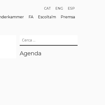
CAT
ENG
ESP
derkammer
FA
Escolta’m
Premsa
Cerca:
Agenda