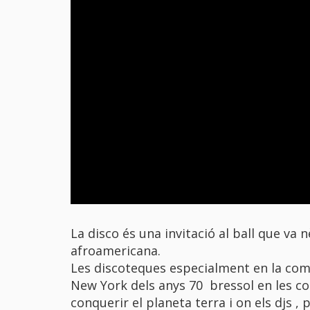
La
disco
és una invitació al
ball
que va n
afroamericana.
Les discoteques especialment en la com
New York dels anys 70 bressol en les co
conquerir el planeta terra i on els djs 