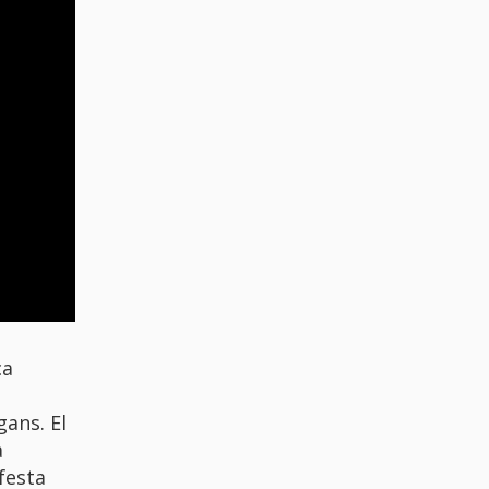
ca
ans. El
a
festa