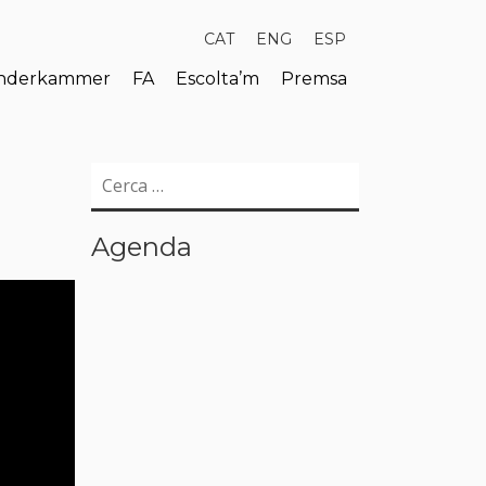
CAT
ENG
ESP
derkammer
FA
Escolta’m
Premsa
Cerca:
Agenda