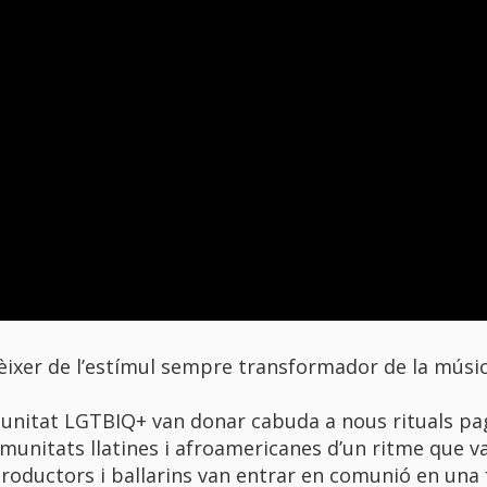
èixer de l’estímul sempre transformador de la músi
unitat LGTBIQ+ van donar cabuda a nous rituals pag
munitats llatines i afroamericanes d’un ritme que v
, productors i ballarins van entrar en comunió en una 