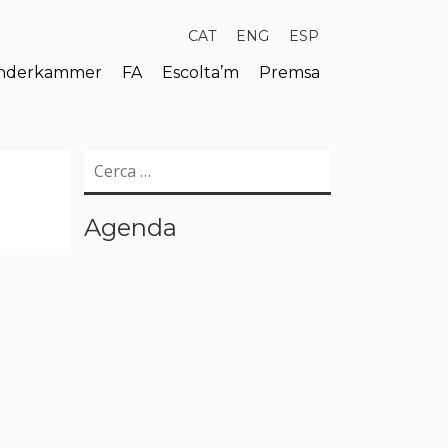
CAT
ENG
ESP
derkammer
FA
Escolta’m
Premsa
Cerca:
Agenda