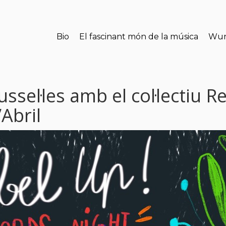
Bio
El fascinant món de la música
Wun
sel·les amb el col·lectiu R
’Abril