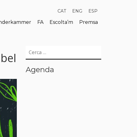
CAT
ENG
ESP
derkammer
FA
Escolta’m
Premsa
Cerca:
ebel
Agenda