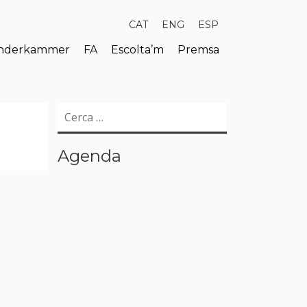
CAT
ENG
ESP
derkammer
FA
Escolta’m
Premsa
Cerca:
Agenda