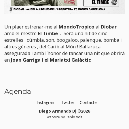
Un plaer estrenar-me al
MondoTropico
al
Diobar
amb el mestre
El Timbe
.
Serà una nit de cinc
estrelles , cúmbia, son, boogaloo, palenque, bomba i
altres gèneres , del Carib al Món ! Ballaruca
assegurada i amb l’honor de tancar una nit que obrirà
en
Joan Garriga i el Mariatxi Galàctic
Agenda
Instagram
Twitter
Contacte
Diego Armando Dj ©2026
website by
Pablo Volt