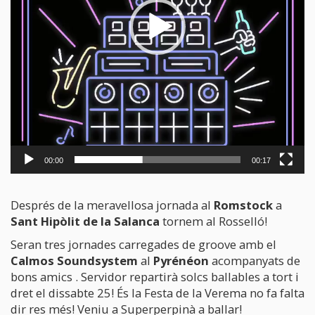
00:00
00:17
Després de la meravellosa jornada al
Romstock
a
Sant Hipòlit de la Salanca
tornem al Rosselló!
Seran tres jornades carregades de groove amb el
Calmos Soundsystem
al
Pyrénéon
acompanyats de
bons amics . Servidor repartirà solcs ballables a tort i
dret el dissabte 25! És la Festa de la Verema no fa falta
dir res més! Veniu a Superperpinà a ballar!