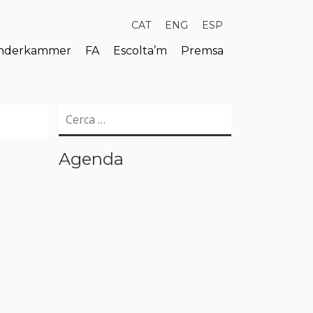
CAT
ENG
ESP
derkammer
FA
Escolta’m
Premsa
Cerca:
Agenda