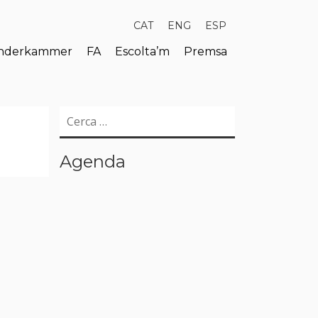
CAT
ENG
ESP
derkammer
FA
Escolta’m
Premsa
Cerca:
Agenda