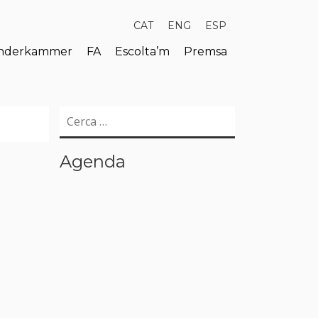
CAT
ENG
ESP
derkammer
FA
Escolta’m
Premsa
Cerca:
Agenda