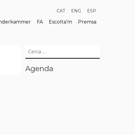
CAT
ENG
ESP
derkammer
FA
Escolta’m
Premsa
Cerca:
Agenda