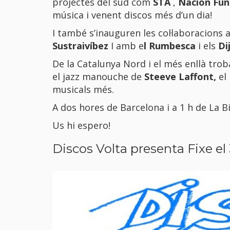
projectes del sud com
STA
,
Nación Funk
música i venent discos més d’un dia!
I també s’inauguren les col·laboracions
Sustraivíbez
I amb e
l
Rumbesca
i els
Di
De la Catalunya Nord i el més enllà tr
el jazz manouche de
Steeve Laffont
,
el
musicals més.
A dos hores de Barcelona i a 1 h de La B
Us hi espero!
Discos Volta presenta Fixe e