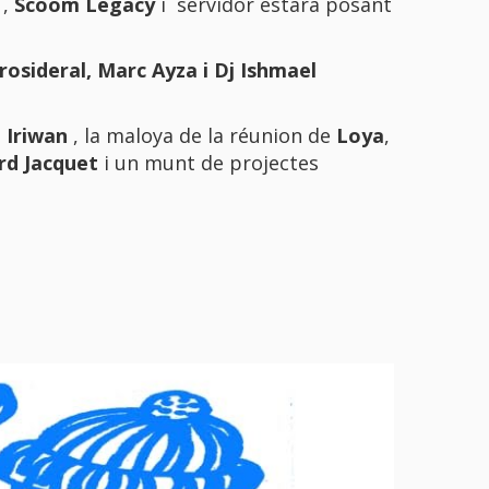
,
Scoom Legacy
i
servidor
estarà posant
rosideral
,
Marc Ayza
i
Dj Ishmael
e
Iriwan
, la maloya de la réunion de
Loya
,
rd Jacquet
i un munt de projectes