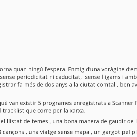
orna quan ningú l’espera. Enmig d’una voràgine d’em
ense periodicitat ni caducitat, sense lligams i amb
trar fa més de dos anys a la ciutat comtal , ben a
uè van existir 5 programes enregistrats a Scanner FM
 tracklist que corre per la xarxa.
el llistat de temes , una bona manera de gaudir de l
3 cançons , una viatge sense mapa , un gargot pel pl