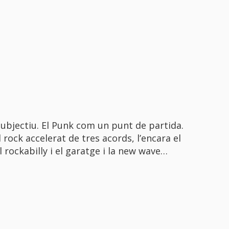
subjectiu. El Punk com un punt de partida.
rock accelerat de tres acords, l’encara el
l rockabilly i el garatge i la new wave…