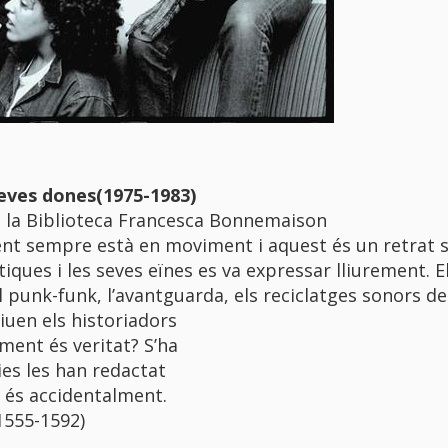
seves dones(1975-1983)
a la Biblioteca Francesca Bonnemaison
ment sempre està en moviment i aquest és un retrat 
ques i les seves eïnes es va expressar lliurement. El 
 el punk-funk, l’avantguarda, els reciclatges sonors de
iuen els historiadors
ent és veritat? S’ha
es les han redactat
o és accidentalment.
1555-1592)