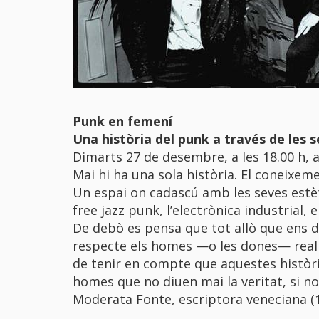
Punk en femení
Una història del punk a través de les 
Dimarts 27 de desembre, a les 18.00 h, 
Mai hi ha una sola història. El coneixe
Un espai on cadascú amb les seves estèti
free jazz punk, l’electrònica industrial,
De debò es pensa que tot allò que ens d
respecte els homes —o les dones— realm
de tenir en compte que aquestes històri
homes que no diuen mai la veritat, si n
Moderata Fonte, escriptora veneciana (