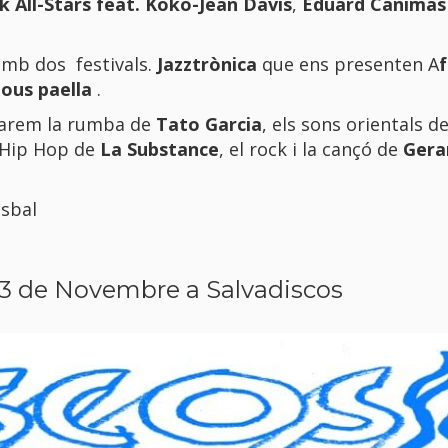
 All-Stars feat. Koko-Jean Davis
,
Eduard
Canimas
 amb dos festivals.
Jazztrònica
que ens presenten
A
f
jous paella
.
obarem la rumba de
Tato Garcia
, els sons orientals d
 Hip Hop de
La Substance
, el rock i la cançó de
Gera
isbal
l 3 de Novembre a Salvadiscos