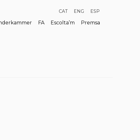
CAT
ENG
ESP
derkammer
FA
Escolta’m
Premsa