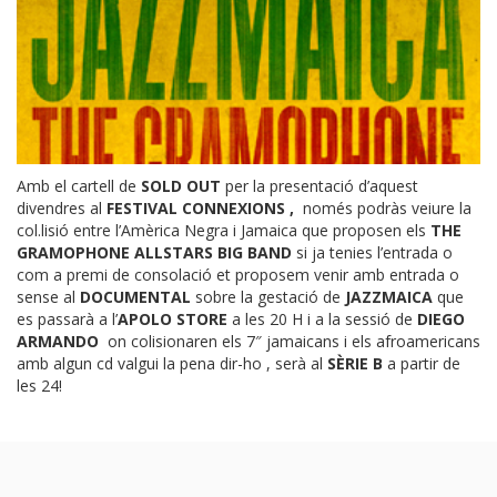
Amb el cartell de
SOLD OUT
per la presentació d’aquest
divendres al
FESTIVAL CONNEXIONS
,
només podràs veiure la
col.lisió entre l’Amèrica Negra i Jamaica que proposen els
THE
GRAMOPHONE ALLSTARS BIG BAND
si ja tenies l’entrada o
com a premi de consolació et proposem venir amb entrada o
sense al
DOCUMENTAL
sobre la gestació de
JAZZMAICA
que
es passarà a l’
APOLO STORE
a les 20 H i a la sessió de
DIEGO
ARMANDO
on colisionaren els 7″ jamaicans i els afroamericans
amb algun cd valgui la pena dir-ho , serà al
SÈRIE B
a partir de
les 24!