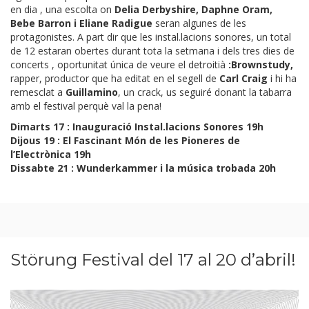
en dia , una escolta on
Delia Derbyshire, Daphne Oram,
Bebe Barron i Eliane Radigue
seran algunes de les
protagonistes. A part dir que les instal.lacions sonores, un total
de 12 estaran obertes durant tota la setmana i dels tres dies de
concerts , oportunitat única de veure el detroitià
:Brownstudy,
rapper, productor que ha editat en el segell de
Carl Craig
i hi ha
remesclat a
Guillamino
, un crack, us seguiré donant la tabarra
amb el festival perquè val la pena!
Dimarts 17 : Inauguració Instal.lacions Sonores 19h
Dijous 19 : El Fascinant Món de les Pioneres de
l’Electrònica 19h
Dissabte 21 : Wunderkammer i la música trobada 20h
Störung Festival del 17 al 20 d’abril!