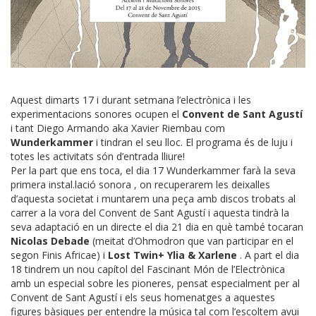
Aquest dimarts 17 i durant setmana l’electrònica i les
experimentacions sonores ocupen el
Convent de Sant Agustí
i tant Diego Armando aka Xavier Riembau com
Wunderkammer
i tindran el seu lloc. El programa és de luju i
totes les activitats són d’entrada lliure!
Per la part que ens toca, el dia 17 Wunderkammer farà la seva
primera instal.lació sonora , on recuperarem les deixalles
d’aquesta societat i muntarem una peça amb discos trobats al
carrer a la vora del Convent de Sant Agustí i aquesta tindrà la
seva adaptació en un directe el dia 21 dia en què també tocaran
Nicolas Debade
(meitat d’Ohmodron que van participar en el
segon Finis Africae) i
Lost Twin+ Ylia & Xarlene
. A part el dia
18 tindrem un nou capítol del Fascinant Món de l’Electrònica
amb un especial sobre les pioneres, pensat especialment per al
Convent de Sant Agustí i els seus homenatges a aquestes
figures bàsiques per entendre la música tal com l’escoltem avui