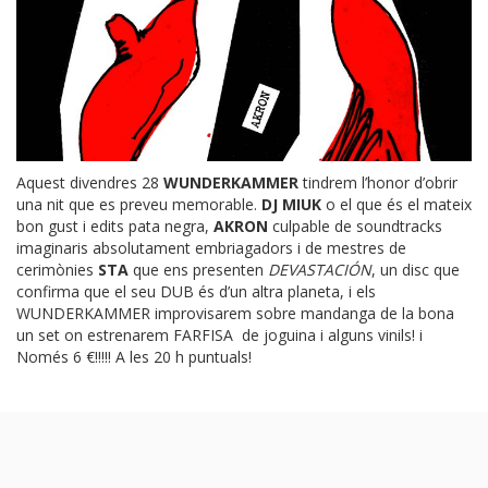
Aquest divendres 28
WUNDERKAMMER
tindrem l’honor d’obrir
una nit que es preveu memorable.
DJ MIUK
o el que és el mateix
bon gust i edits pata negra,
AKRON
culpable de soundtracks
imaginaris absolutament embriagadors i de mestres de
cerimònies
STA
que ens presenten
DEVASTACIÓN
, un disc que
confirma que el seu DUB és d’un altra planeta, i els
WUNDERKAMMER
improvisarem sobre mandanga de la bona
un set on estrenarem FARFISA de joguina i alguns vinils! i
Només 6 €!!!!! A les 20 h puntuals!