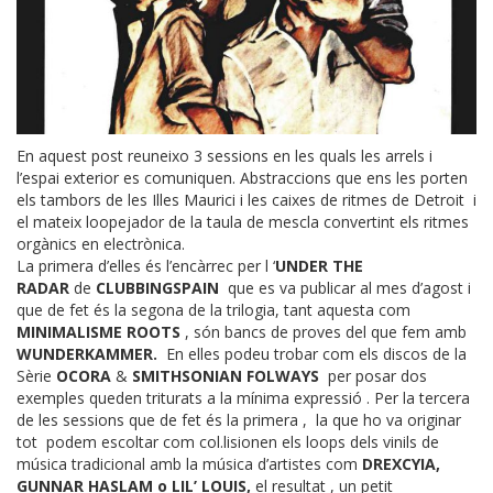
En aquest post reuneixo 3 sessions en les quals les arrels i
l’espai exterior es comuniquen. Abstraccions que ens les porten
els tambors de les Illes Maurici i les caixes de ritmes de Detroit i
el mateix loopejador de la taula de mescla convertint els ritmes
orgànics en electrònica.
La primera d’elles és l’encàrrec per l ‘
UNDER THE
RADAR
de
CLUBBINGSPAIN
que es va publicar al mes d’agost i
que de fet és la segona de la trilogia, tant aquesta com
MINIMALISME ROOTS
, són bancs de proves del que fem amb
WUNDERKAMMER
.
En elles podeu trobar com els discos de la
Sèrie
OCORA
&
SMITHSONIAN FOLWAYS
per posar dos
exemples queden triturats a la mínima expressió . Per la tercera
de les sessions que de fet és la primera , la que ho va originar
tot podem escoltar com col.lisionen els loops dels vinils de
música tradicional amb la música d’artistes com
DREXCYIA,
GUNNAR HASLAM
o
LIL’ LOUIS
,
el resultat , un petit