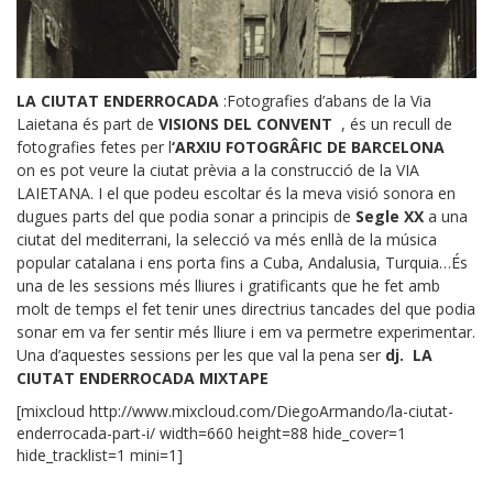
LA
CIUTAT ENDERROCADA
:
Fotografies d’abans de la Via
Laietana és
part de
VISIONS DEL CONVENT
, és un recull de
fotografies fetes per l
‘ARXIU FOTOGRÂFIC DE BARCELONA
on es pot veure la ciutat prèvia a la construcció de la VIA
LAIETANA. I el que podeu escoltar és la meva visió sonora en
dugues parts
del que podia sonar a principis de
Segle XX
a una
ciutat del mediterrani, la selecció va més enllà de la música
popular catalana i ens porta fins a Cuba, Andalusia, Turquia…És
una de les sessions més lliures i gratificants que he fet amb
molt de temps el fet tenir unes directrius tancades del que podia
sonar em va fer sentir més lliure i em va permetre experimentar.
Una d’aquestes sessions per les que val la pena ser
dj.
LA
CIUTAT ENDERROCADA MIXTAPE
[mixcloud http://www.mixcloud.com/DiegoArmando/la-ciutat-
enderrocada-part-i/ width=660 height=88 hide_cover=1
hide_tracklist=1 mini=1]