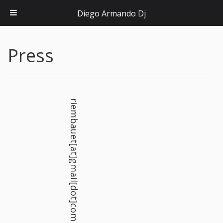
Diego Armando Dj
Press
riembauet[at]gmail[dot]com