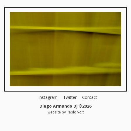
Instagram
Twitter
Contact
Diego Armando Dj ©2026
website by
Pablo Volt