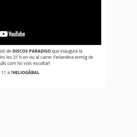
sió de
DISCOS PARADISO
que inaugura la
ins les 21 h en viu al carrer Ferlandina enmig de
lls com ho vols escoltar!
 11 a l’
HELIOGÂBAL