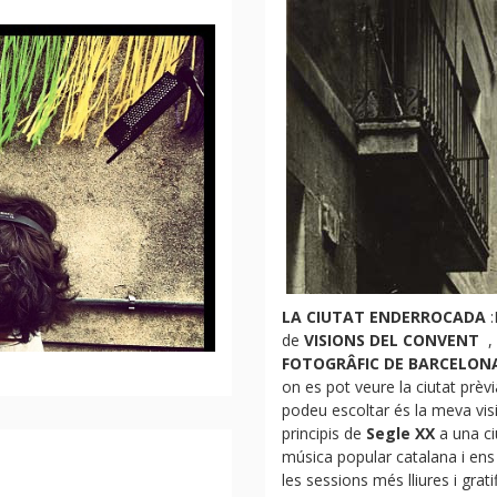
LA
CIUTAT ENDERROCADA
:
de
VISIONS DEL CONVENT
,
FOTOGRÂFIC DE BARCELON
on es pot veure la ciutat prèv
podeu escoltar és la meva vis
principis de
Segle XX
a una ci
música popular catalana i ens
les sessions més lliures i grat