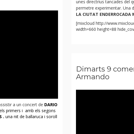
unes directrius tancades del q
permetre experimentar. Una d’
LA CIUTAT ENDERROCADA 
[mixcloud http://www.mixclou
width=660 height=88 hide_cove
sta de la
13TH FLOOR
ce o l’encreuament impossible
 encestrals. Serà e
l
CLUB
sta primera intentaré el que no
hi espero!
Dimarts 9 come
Armando
assistir a un concert de
DARIO
els primers i amb els segons
S
.
una nit de ballaruca i soroll