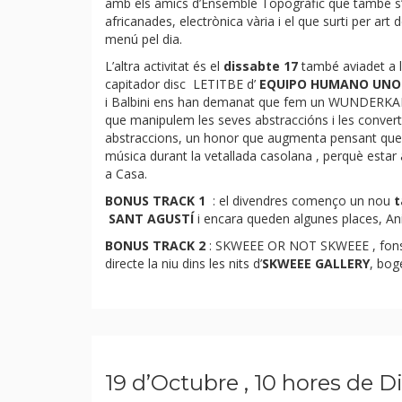
amb els amics d’
Ensemble Topogràfic
que també s’
africanades, electrònica vària i el que surti per art
menú pel dia.
L’altra activitat és el
dissabte 17
també aviadet a le
capitador disc LETITBE d’
EQUIPO HUMANO UNO
i Balbini ens han demanat que fem un
WUNDERKA
que manipulem les seves abstraccións i les convert
abstraccions, un honor que augmenta pensant que 
música durant la vetallada casolana , perquè estar
a Casa.
BONUS TRACK 1
: el divendres començo un nou
t
SANT AGUSTÍ
i encara queden algunes places, A
BONUS TRACK 2
: SKWEEE OR NOT SKWEEE
, fon
directe la niu dins les nits d’
SKWEEE GALLERY
, boge
19 d’Octubre , 10 hores de