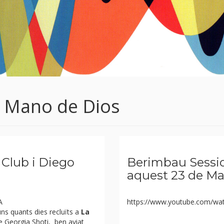
a Mano de Dios
Club i Diego
Berimbau Session
aquest 23 de Ma
A
https://www.youtube.com/wa
ns quants dies recluïts a
La
e Georgia Shoti, ben aviat