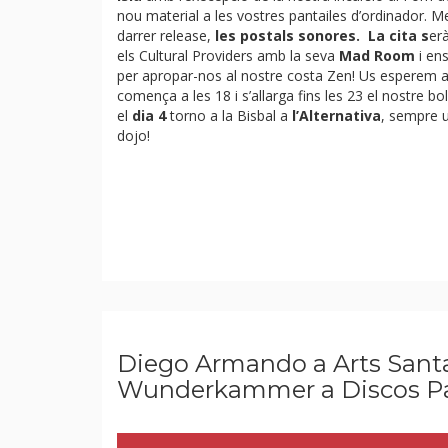
nou material a les vostres pantailes d’ordinador. M
darrer release,
les postals sonores. La cita s
er
els Cultural Providers amb la seva
Mad Room
i en
per apropar-nos al nostre costa Zen! Us esperem a
comença a les 18 i s’allarga fins les 23 el nostre bol
el
dia 4
torno a la Bisbal a
l’Alternativa
, sempre u
dojo!
Diego Armando a Arts Sant
Wunderkammer a Discos Pa