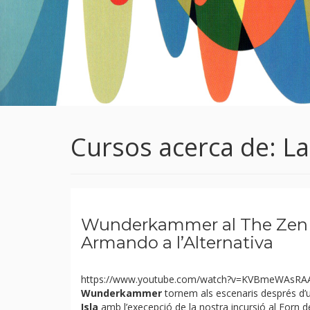
Cursos acerca de: L
Wunderkammer al The Zen 
Armando a l’Alternativa
https://www.youtube.com/watch?v=KVBmeWAsRA
Wunderkammer
tornem als escenaris després d’u
Isla
amb l’execepció de la nostra incursió al Forn d