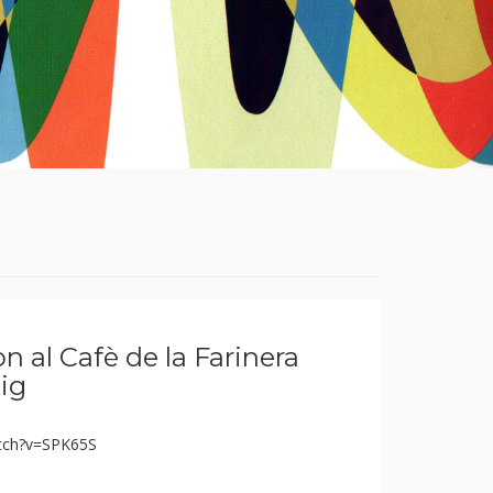
 al Cafè de la Farinera
ig
tch?v=SPK65S