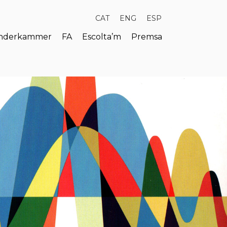
CAT
ENG
ESP
derkammer
FA
Escolta’m
Premsa