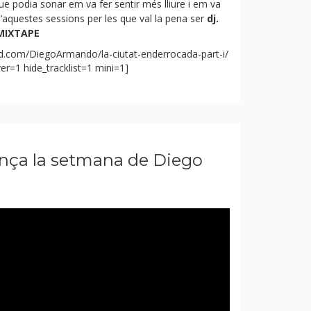
ue podia sonar em va fer sentir més lliure i em va
aquestes sessions per les que val la pena ser
dj.
MIXTAPE
d.com/DiegoArmando/la-ciutat-enderrocada-part-i/
r=1 hide_tracklist=1 mini=1]
nça la setmana de Diego