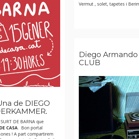
Vermut , solet, tapetes i Beri
Diego Armando 
CLUB
 Una de DIEGO
ERKAMMER
.
a
SURT DE BARNA
que
DE CASA
. Bon portal
ersones ! A part compartirem