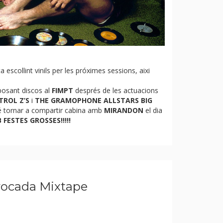
scollint vinils per les próximes sessions, aixi
posant discos al
FIMPT
després de les actuacions
TROL Z’S
i
THE GRAMOPHONE ALLSTARS BIG
bé tornar a compartir cabina amb
MIRANDON
el dia
B
FESTES GROSSES!!!!!
rocada Mixtape