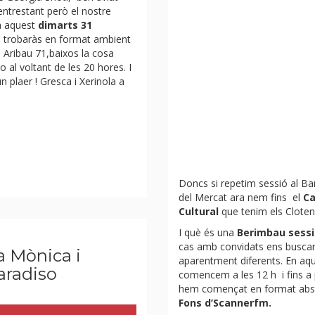
entrestant però el nostre
à aquest
dimarts 31
s trobaràs en format ambient
 Aribau 71,baixos la cosa
o al voltant de les 20 hores. I
n plaer ! Gresca i Xerinola a
Doncs si repetim sessió al Bar
del Mercat ara nem fins el
Ca
Cultural
que tenim els Cloten
I què és una
Berimbau sessi
cas amb convidats ens buscar
a Mònica i
aparentment diferents. En aqu
radiso
comencem a les 12 h i fins a 
hem començat en format abstr
Fons d’Scanner
fm.