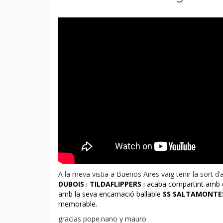
Doncs si el dia 19 d’octubre s’inaugura una nova fe
ELEVATOR
o el que és el mateix, psicodèlia ,tran
entre les arrels i el futur, la música disco i els balls
FUM
a partir de les 16 hores i fins les 2 h. En aque
he fet mai estar deu hores solo ante el peligro. Us 
A la meva vistia a Buenos Aires vaig tenir la sort d’
DUBOIS
i
TILDAFLIPPERS
i acaba compartint amb 
amb la seva encarnació ballable
SS SALTAMONTE
memorable.
gracias pope.nano y mauro