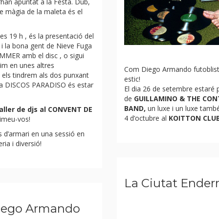
han apuntat a la Festa. Dub,
 de màgia de la maleta és el
s 19 h , és la presentació del
i la bona gent de Nieve Fuga
MMER
amb el disc , o sigui
im en unes altres
Com Diego Armando futoblista e
els tindrem als dos punxant
estic!
 a
DISCOS PARADISO
és estar
El dia 26 de setembre estaré 
de
GUILLAMINO & THE CON
BAND,
un luxe i un luxe tam
aller de djs al CONVENT DE
4 d’octubre al
KOITTON CLU
nimeu-vos!
s d’armari en una sessió en
ria i diversió!
La Ciutat Ender
 Diego Armando