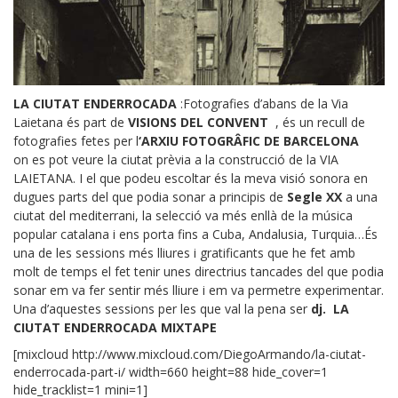
LA
CIUTAT ENDERROCADA
:
Fotografies d’abans de la Via
Laietana és
part de
VISIONS DEL CONVENT
, és un recull de
fotografies fetes per l
‘ARXIU FOTOGRÂFIC DE BARCELONA
on es pot veure la ciutat prèvia a la construcció de la VIA
LAIETANA. I el que podeu escoltar és la meva visió sonora en
dugues parts
del que podia sonar a principis de
Segle XX
a una
ciutat del mediterrani, la selecció va més enllà de la música
popular catalana i ens porta fins a Cuba, Andalusia, Turquia…És
una de les sessions més lliures i gratificants que he fet amb
molt de temps el fet tenir unes directrius tancades del que podia
sonar em va fer sentir més lliure i em va permetre experimentar.
Una d’aquestes sessions per les que val la pena ser
dj.
LA
CIUTAT ENDERROCADA MIXTAPE
[mixcloud http://www.mixcloud.com/DiegoArmando/la-ciutat-
enderrocada-part-i/ width=660 height=88 hide_cover=1
hide_tracklist=1 mini=1]